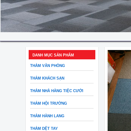
DANH MỤC SẢN PHẨM
THẢM VĂN PHÒNG
THẢM KHÁCH SẠN
THẢM NHÀ HÀNG TIỆC CƯỚI
THẢM HỘI TRƯỜNG
THẢM HÀNH LANG
THẢM DỆT TAY