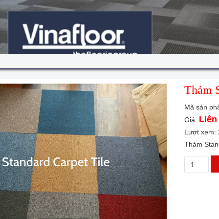
Thảm S
Mã sản ph
Liên
Giá:
Lượt xem:
Thảm Stand