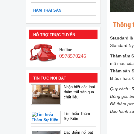
THẢM TRẢI SÀN
Thông t
HỔ TRỢ TRỰC TUYẾN
Standard
l
Standard Ny
Hotline:
0978570245
Thảm tấm S
mã màu củ
Thảm sàn 
TIN TỨC NỔI BẬT
khác nhau: G
Nhận biết các loại
Quy cách :
thảm trải sàn qua
Đóng gói: 5m
chất liệu
Đế thảm pvc 
Bảo hành s
Tìm hiểu Thảm
Sự Kiện
Đặc điểm nổi bật