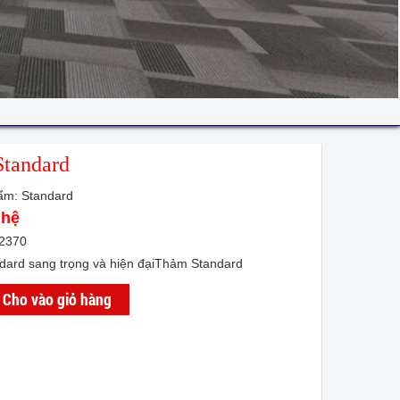
tandard
ẩm: Standard
 hệ
 2370
ard sang trọng và hiện đạiThảm Standard
Cho vào giỏ hàng