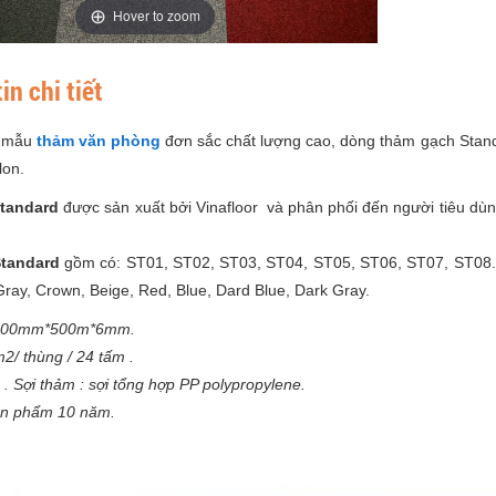
Hover to zoom
in chi tiết
à mẫu
thảm văn phòng
đơn sắc chất lượng cao, dòng thảm gạch Stand
lon.
tandard
được sản xuất bởi Vinafloor và phân phối đến người tiêu dùng
a
Standard
gồm có: ST01, ST02, ST03, ST04, ST05, ST06, ST07, ST08
ray, Crown, Beige, Red, Blue, Dard Blue, Dark Gray.
 500mm*500m*6mm.
2/ thùng / 24 tấm .
. Sợi thảm : sợi tổng hợp PP polypropylene.
ản phẩm 10 năm.