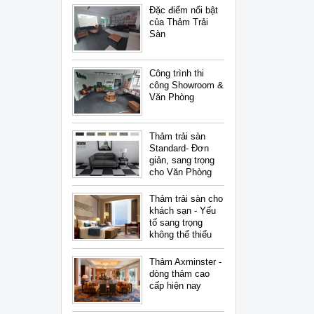
Đặc điểm nổi bật
của Thảm Trải
Sàn
Công trình thi
công Showroom &
Văn Phòng
Thảm trải sàn
Standard- Đơn
giản, sang trọng
cho Văn Phòng
Thảm trải sàn cho
khách sạn - Yếu
tố sang trọng
không thể thiếu
Thảm Axminster -
dòng thảm cao
cấp hiện nay