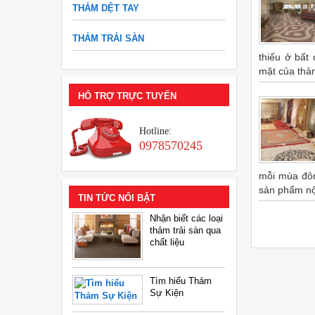
THẢM DỆT TAY
THẢM TRẢI SÀN
thiếu ở bất
mặt của thảm
HỔ TRỢ TRỰC TUYẾN
Hotline:
0978570245
mỗi mùa đôn
sản phẩm nội 
TIN TỨC NỔI BẬT
Nhận biết các loại
thảm trải sàn qua
chất liệu
Tìm hiểu Thảm
Sự Kiện