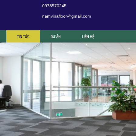
0978570245
namvinafloor@gmail.com
TIN TỨC
DỰ ÁN
LIÊN HỆ