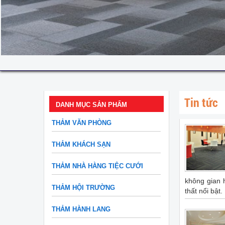
Tin tức
DANH MỤC SẢN PHẨM
THẢM VĂN PHÒNG
THẢM KHÁCH SẠN
THẢM NHÀ HÀNG TIỆC CƯỚI
không gian 
THẢM HỘI TRƯỜNG
thất nổi bật.
THẢM HÀNH LANG